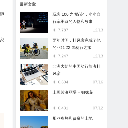
最新文章
距
玩客 100 之“骑迹”，小小自
行车承载的人物和故事
7,787
12/13
家
两年时间，杜风彦完成了他
的亚非 22 国骑行之旅
7,247
12/13
非洲大陆的中国骑行旅者杜
风彦
6,694
07/16
土耳其洛丽塔 – 姐妹花
6,431
07/12
那些炎热和贫瘠的土地