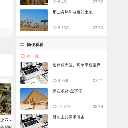
6,431
07/12
那些炎热和贫瘠的土地
9,133
07/10
随便看看
换一批
逐夢踩天涯、騎單車遊世界
4,549
07/21
骑在埃及-金字塔
14,473
09/14
目前主要需求装备
多利
[ 组图 ] 骑在赞比亚的
骑在赞比亚 – 品尝当
骑在赞
路上
地土啤酒
一些花