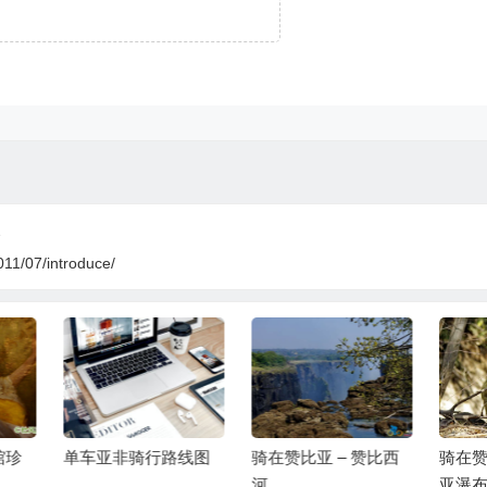
2
011/07/introduce/
车亚非骑行路线图
骑在赞比亚 – 赞比西
骑在赞比亚 – 维
河
亚瀑布旁的狒狒