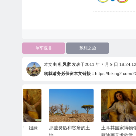
单车亚非
梦想之旅
本文由
杜风彦
发表于2011 年 7 月 9 日 18:24:1
转载请务必保留本文链接：
https://biking2.com/2
 – 姐妹
那些炎热和贫瘠的土
土耳其国家博物馆珍
单
地
藏油画艺术欣赏