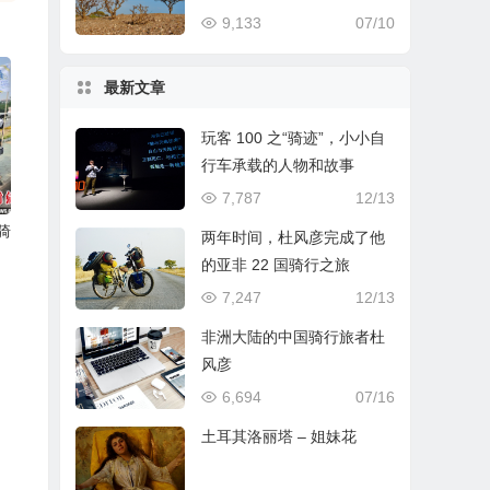
9,133
07/10
最新文章
玩客 100 之“骑迹”，小小自
行车承载的人物和故事
7,787
12/13
骑
两年时间，杜风彦完成了他
的亚非 22 国骑行之旅
7,247
12/13
非洲大陆的中国骑行旅者杜
风彦
6,694
07/16
土耳其洛丽塔 – 姐妹花