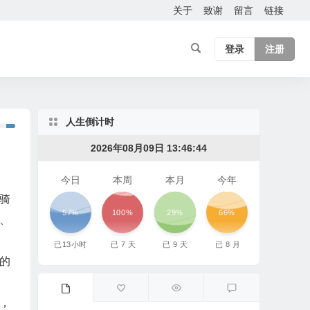
关于
致谢
留言
链接
登录
注册
人生倒计时
2026年08月09日 13:46:44
今日
本周
本月
今年
骑
57%
100%
29%
66%
、
。
已
13
小时
已
7
天
已
9
天
已
8
月
的
，