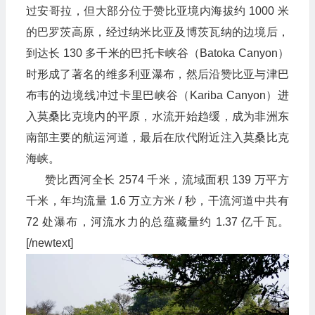
过安哥拉，但大部分位于赞比亚境内海拔约 1000 米
的巴罗茨高原，经过纳米比亚及博茨瓦纳的边境后，
到达长 130 多千米的巴托卡峡谷（Batoka Canyon）
时形成了著名的维多利亚瀑布，然后沿赞比亚与津巴
布韦的边境线冲过卡里巴峡谷（Kariba Canyon）进
入莫桑比克境内的平原，水流开始趋缓，成为非洲东
南部主要的航运河道，最后在欣代附近注入莫桑比克
海峡。
赞比西河全长 2574 千米，流域面积 139 万平方
千米，年均流量 1.6 万立方米 / 秒，干流河道中共有
72 处瀑布，河流水力的总蕴藏量约 1.37 亿千瓦。
[/newtext]