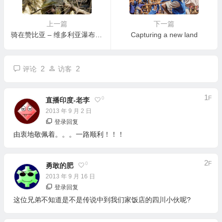
上一篇
下一篇
骑在赞比亚 – 维多利亚瀑布旁的狒狒
Capturing a new land
2
2
评论
访客
1
F
0
直播印度-老李
2013 年 9 月 2 日
登录回复
由衷地敬佩着。。。一路顺利！！！
2
F
0
勇敢的肥
2013 年 9 月 16 日
登录回复
这位兄弟不知道是不是传说中到我们家饭店的四川小伙呢?