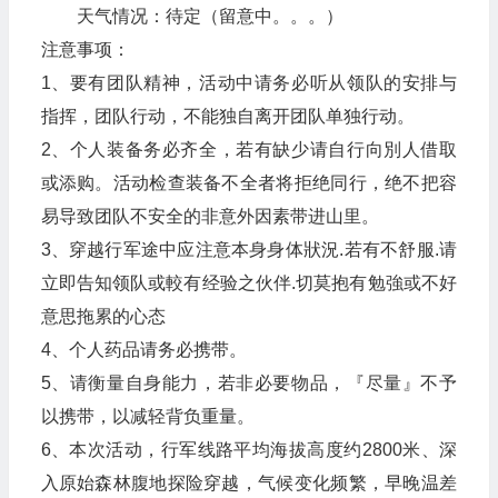
天气情况：待定（留意中。。。）
注意事项：
1、要有团队精神，活动中请务必听从领队的安排与
指挥，团队行动，不能独自离开团队单独行动。
2、个人装备务必齐全，若有缺少请自行向別人借取
或添购。活动检查装备不全者将拒绝同行，绝不把容
易导致团队不安全的非意外因素带进山里。
3、穿越行军途中应注意本身身体狀況.若有不舒服.请
立即告知领队或較有经验之伙伴.切莫抱有勉強或不好
意思拖累的心态
4、个人药品请务必携带。
5、请衡量自身能力，若非必要物品，『尽量』不予
以携带，以减轻背负重量。
6、本次活动，行军线路平均海拔高度约2800米、深
入原始森林腹地探险穿越，气候变化频繁，早晚温差