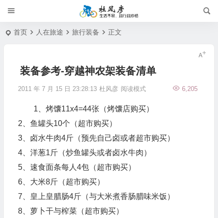
首页
人在旅途
旅行装备
正文
装备参考-穿越神农架装备清单
2011 年 7 月 15 日 23:28:13
杜风彦
阅读模式
6,205
1、烤馕11x4=44张（烤馕店购买）
2、鱼罐头10个（超市购买）
3、卤水牛肉4斤（预先自己卤或者超市购买）
4、洋葱1斤（炒鱼罐头或者卤水牛肉）
5、速食面条每人4包（超市购买）
6、大米8斤（超市购买）
7、皇上皇腊肠4斤（与大米煮香肠腊味米饭）
8、萝卜干与榨菜（超市购买）