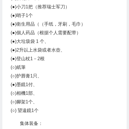
(●)小刀1把（推荐瑞士军刀）
(●)哨子1个
(●)衛生用品（（手纸，牙刷，毛巾）
(●)個人药品（根据个人需要配带）
(●)大垃圾袋 1 个、
(●)2升以上水袋或者水壺、
(●)登山杖1－2根
(○)紙筆
(○)护唇膏1只、
(●)墨鏡1付、
(○)相機1部、
(○)腳架1个、
(○) 望遠鏡1个
集体装备：