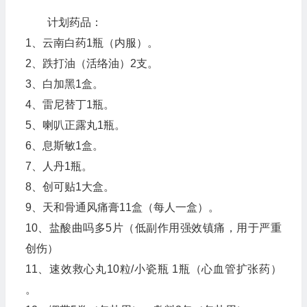
计划药品：
1、云南白药1瓶（内服）。
2、跌打油（活络油）2支。
3、白加黑1盒。
4、雷尼替丁1瓶。
5、喇叭正露丸1瓶。
6、息斯敏1盒。
7、人丹1瓶。
8、创可贴1大盒。
9、天和骨通风痛膏11盒（每人一盒）。
10、盐酸曲吗多5片（低副作用强效镇痛，用于严重
创伤）
11、速效救心丸10粒/小瓷瓶 1瓶（心血管扩张药）
。