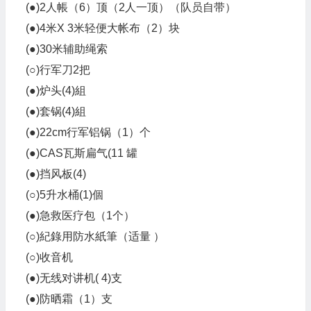
(●)2人帳（6）顶（2人一顶）（队员自带）
(●)4米X 3米轻便大帐布（2）块
(●)30米辅助绳索
(○)行军刀2把
(●)炉头(4)組
(●)套锅(4)組
(●)22cm行军铝锅（1）个
(●)CAS瓦斯扁气(11 罐
(●)挡风板(4)
(○)5升水桶(1)個
(●)急救医疗包（1个）
(○)紀錄用防水紙筆（适量 ）
(○)收音机
(●)无线对讲机( 4)支
(●)防晒霜（1）支