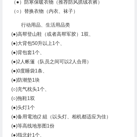
（●）防寒保暖衣物（推荐防风抓绒衣裤）
（○）替换衣物（内衣、袜子）
行动用品、生活用品类
(●)高帮登山鞋（或者高帮军胶）1双、
(●)大背包50升以上1个、
(●)背包套1个、
(●)2人帐篷（队员之间可以2人合用）
(●)0度睡袋1条、
(●)防潮垫1块
(○)充气枕头1个、
(○)拖鞋1双
(●)头灯1个
(●)备用電池(2 組（以头灯、相机都适应为佳）
(●)等高线地形图1份
(●)指北針1个、