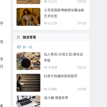
9,121
07/10
土耳其国家博物馆珍藏油画
艺术欣赏
6,120
07/10
手
随便看看
去
换一批
仙人掌花-沙漠之花-骑在吉
手
布提
只
9,428
01/13
纪录片拍摄的原则指导
5,885
07/16
花小錢 環遊世界
多