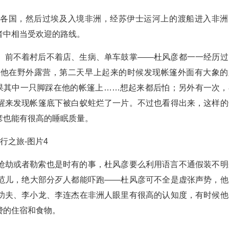
东各国，然后过埃及入境非洲，经苏伊士运河上的渡船进入非洲
者中相当受欢迎的路线。
、前不着村后不着店、生病、单车鼓掌——杜风彦都一一经历过
上他在野外露营，第二天早上起来的时候发现帐篷外面有大象的
如果其中一只脚踩在他的帐篷上……想起来都后怕；另外有一次，
醒来发现帐篷底下被白蚁蛀烂了一片。不过也看得出来，这样的
彦也能有很高的睡眠质量。
抢劫或者勒索也是时有的事，杜风彦要么利用语言不通假装不明
范儿，绝大部分歹人都能吓跑——杜风彦可不全是虚张声势，他
功夫、李小龙、李连杰在非洲人眼里有很高的认知度，有时候他
费的住宿和食物。