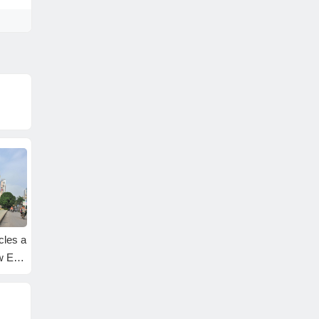
es a
Africa: Chinese Man
人在非洲——【人物
Surf’s 
 Era-
Cycles Across Africa
专访】中国骑侠客独
avorty
闯非洲（自行车横穿
亚非大陆——杜风
彦）