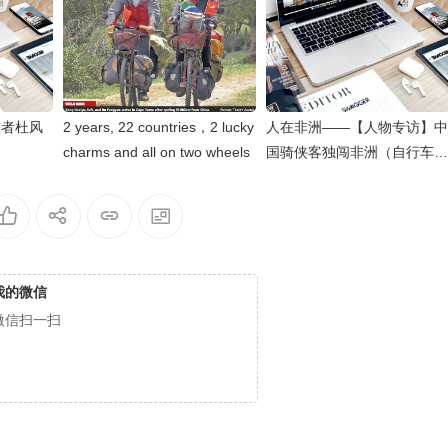
旅者杜风
2 years, 22 countries，2 lucky
人在非洲——【人物专访】中
charms and all on two wheels
国骑侠客独闯非洲（自行车横
穿亚非大陆——杜风彦）
我的微信
微信扫一扫