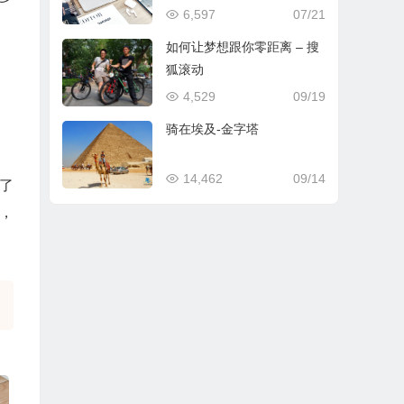
6,597
07/21
如何让梦想跟你零距离 – 搜
狐滚动
4,529
09/19
骑在埃及-金字塔
14,462
09/14
了
，