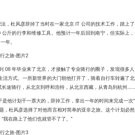
的想法，杜风彦辞掉了当时在一家北京 IT 公司的技术工作，踏上
0 公斤的行李和维修工具。他预计一年后回到南宁，但实际上，
晚了一年。
 08 年毕业来了北京，才接触了专业骑行的圈子，发现很多人
生活方式。一所新世界的大门朝他打开了，骑着自行车转遍了北
试长途骑行，从北京到呼和浩特，从北京西藏，从青岛到杭州…
于是他计划干一票大的，辞掉工作，拿出一年的时间来完成一次“
问题，杜风彦选择了对他而言相对简单的亚非之旅。这个计划必然
“我在路上了他们也就管不了了。”