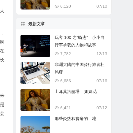
6,120
07/10
大
最新文章
，
玩客 100 之“骑迹”，小小自
脚
行车承载的人物和故事
在
7,782
12/13
长
非洲大陆的中国骑行旅者杜
风彦
6,686
07/16
土耳其洛丽塔 – 姐妹花
来
是
6,421
07/12
会
那些炎热和贫瘠的土地