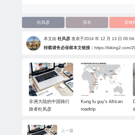
杜风彦
亚非
雷锋
本文由
杜风彦
发表于2014 年 12 月 13 日 05:04
转载请务必保留本文链接：
https://biking2.com/2
“骑迹”，小
非洲大陆的中国骑行
Kung fu guy’s African
De
载的人物
旅者杜风彦
roadtrip
du
on
a
上一篇