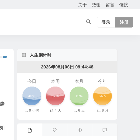
关于
致谢
留言
链接
登录
注册
人生倒计时
2026年08月06日 09:44:49
今日
本周
本月
今年
40%
57%
19%
66%
袭
已
9
小时
已
4
天
已
6
天
已
8
月
如