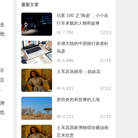
最新文章
玩客 100 之“骑迹”，小小自
行车承载的人物和故事
了去
7,782
12/13
他
非洲大陆的中国骑行旅者杜
风彦
6,686
07/16
不
土耳其洛丽塔 – 姐妹花
京
6,421
07/12
…
那些炎热和贫瘠的土地
洲
也
9,121
07/10
土耳其国家博物馆珍藏油画
艺术欣赏