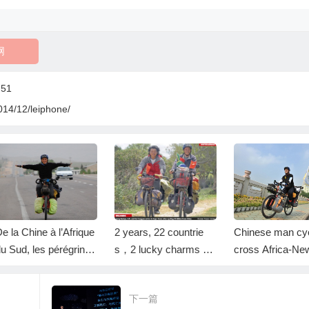
网
:51
014/12/leiphone/
 la Chine à l’Afrique
2 years, 22 countrie
Chinese man cycl
 Sud, les pérégrinati
s，2 lucky charms an
cross Africa-New
s du cycliste Fengy
d all on two wheels
Namibia
n Du
下一篇