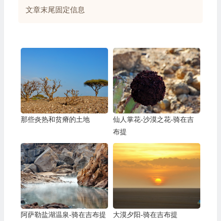
文章末尾固定信息
那些炎热和贫瘠的土地
仙人掌花-沙漠之花-骑在吉
布提
阿萨勒盐湖温泉-骑在吉布提
大漠夕阳-骑在吉布提