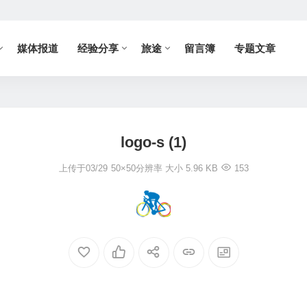
媒体报道
经验分享
旅途
留言簿
专题文章
logo-s (1)
上传于03/29
50×50
分辨率
大小 5.96 KB
153