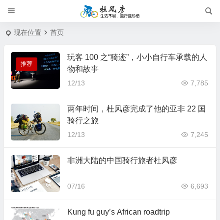
现在位置
首页
玩客 100 之“骑迹”，小小自行车承载的人
推荐
物和故事
12/13
7,785
两年时间，杜风彦完成了他的亚非 22 国
骑行之旅
12/13
7,245
非洲大陆的中国骑行旅者杜风彦
07/16
6,693
16篇
20篇
单车日志
人在旅途
Kung fu guy’s African roadtrip