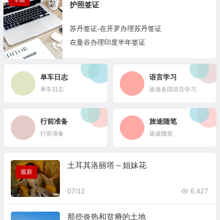
2篇
护照签证
苏丹签证-在开罗办理苏丹签证
在曼谷办理印度半年签证
2篇
单车日志
语言学习
单车日志
旅途各国语言学习
行前准备
旅途随笔
行前准备
旅途随笔
土耳其洛丽塔 – 姐妹花
最新
07/12
6,427
那些炎热和贫瘠的土地