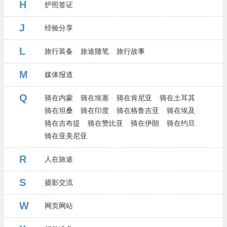
H
护照签证
J
经验分享
L
旅行装备
旅途随笔
旅行故事
M
媒体报道
Q
骑在内蒙
骑在埃塞
骑在肯尼亚
骑在土耳其
骑在坦桑
骑在印度
骑在格鲁吉亚
骑在埃及
骑在吉布提
骑在赞比亚
骑在伊朗
骑在约旦
骑在亚美尼亚
R
人在旅途
S
摄影交流
W
网页网站