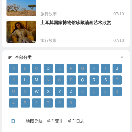
旅行故事
07/10
土耳其国家博物馆珍藏油画艺术欣赏
旅行故事
07/10
全部分类
A
B
C
D
E
F
G
H
I
J
K
L
M
N
O
P
Q
R
S
T
U
V
W
X
Y
Z
0
1
2
3
4
5
6
7
8
9
D
地图导航
单车亚非
单车日志