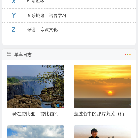
X
行前准备
Y
音乐旅途
语言学习
Z
致谢
宗教文化
单车日志
骑在赞比亚 – 赞比西河
走过心中的那片荒芜（待续）