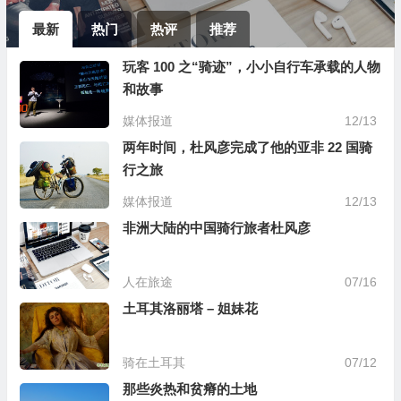
最新
热门
热评
推荐
玩客 100 之“骑迹”，小小自行车承载的人物
和故事
媒体报道
12/13
两年时间，杜风彦完成了他的亚非 22 国骑
行之旅
媒体报道
12/13
非洲大陆的中国骑行旅者杜风彦
人在旅途
07/16
土耳其洛丽塔 – 姐妹花
骑在土耳其
07/12
那些炎热和贫瘠的土地