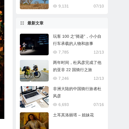
9,131
07/10
最新文章
玩客 100 之“骑迹”，小小自
行车承载的人物和故事
7,785
12/13
两年时间，杜风彦完成了他
的亚非 22 国骑行之旅
7,246
12/13
非洲大陆的中国骑行旅者杜
风彦
6,693
07/16
土耳其洛丽塔 – 姐妹花