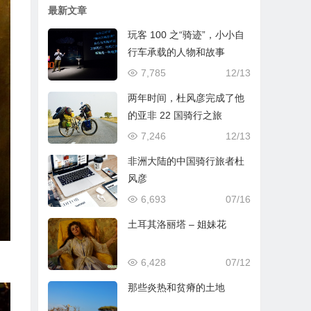
最新文章
玩客 100 之“骑迹”，小小自
行车承载的人物和故事
7,785
12/13
两年时间，杜风彦完成了他
的亚非 22 国骑行之旅
7,246
12/13
非洲大陆的中国骑行旅者杜
风彦
6,693
07/16
土耳其洛丽塔 – 姐妹花
6,428
07/12
那些炎热和贫瘠的土地