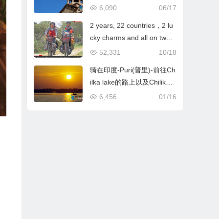
6,090
06/17
2 years, 22 countries，2 lu
cky charms and all on two
wheels
52,331
10/18
骑在印度-Puri(普里)-前往Ch
ilka lake的路上以及Chilika l
ake的夕阳
6,456
01/16