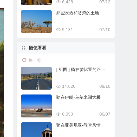
6,428
07/12
那些炎热和贫瘠的土地
9,131
07/10
随便看看
换一批
[ 组图 ] 骑在赞比亚的路上
14,626
08/10
骑在伊朗-乌尔米湖大桥
6,990
06/07
骑在亚美尼亚-教堂风情