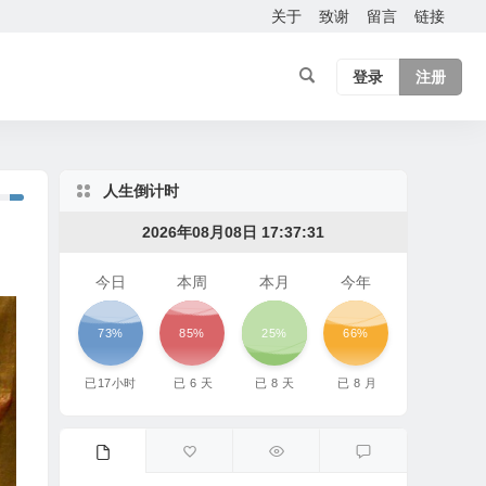
关于
致谢
留言
链接
登录
注册
人生倒计时
2026年08月08日 17:37:34
今日
本周
本月
今年
73%
85%
25%
66%
已
17
小时
已
6
天
已
8
天
已
8
月