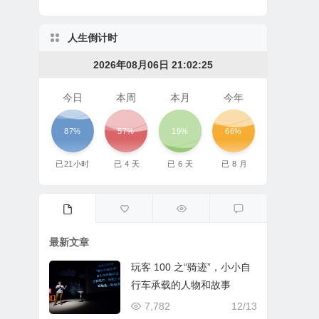
人生倒计时
2026年08月06日 21:02:25
今日
本周
本月
今年
87%
57%
19%
66%
已
21
小时
已
4
天
已
6
天
已
8
月
最新文章
玩客 100 之“骑迹”，小小自
行车承载的人物和故事
7,782
12/13