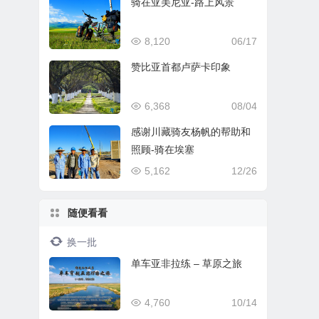
骑在亚美尼亚-路上风景
8,120
06/17
赞比亚首都卢萨卡印象
6,368
08/04
感谢川藏骑友杨帆的帮助和
照顾-骑在埃塞
5,162
12/26
随便看看
换一批
单车亚非拉练 – 草原之旅
4,760
10/14