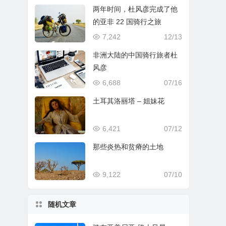
两年时间，杜风彦完成了他
的亚非 22 国骑行之旅
7,242
12/13
非洲大陆的中国骑行旅者杜
风彦
6,688
07/16
土耳其洛丽塔 – 姐妹花
6,421
07/12
那些炎热和贫瘠的土地
9,122
07/10
随机文章