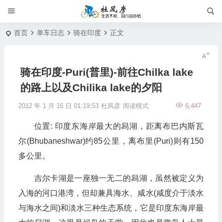
首页
单车日志
骑在印度
正文
骑在印度-Puri(普里)-前往Chilka lake
的路上以及Chilika lake的夕阳
2012 年 1 月 16 日 01:19:53
杜风彦
阅读模式
6,447
位置: 印度东海岸最大的舄湖，距离布巴内斯瓦
尔(Bhubaneshwar)约85公里，离布里(Puri)则有150
多公里。
吉尔卡湖是一座独一无二的舄湖，虽然被定义为
入海的河口港湾，但却兼具海水、咸水(咸度介于淡水
与海水之间)和淡水三种生态系统，它是印度东海岸最