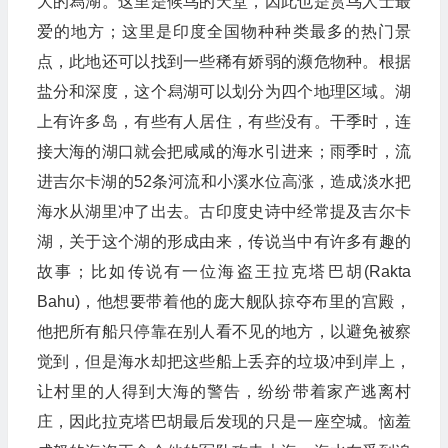
大的舄湖。这里是候鸟的天堂，因此也是赏鸟人士最
爱的地方；这里是印度全国物种种类最多的热门景
点，此地还可以找到一些稀有娇弱的濒危物种。根据
盐分和深度，这个舄湖可以划分为四个地理区域。湖
上有许多岛，有些有人居住，有些没有。干季时，连
接大海的湖口就会把咸咸的海水引进来；雨季时，流
进吉尔卡湖的52条河流和小溪水位高涨，造成淡水把
海水从湖里冲了出去。古印度史诗中经常提及吉尔卡
湖，关于这个湖的形成由来，传说当中有许多有趣的
故事；比如传说有一位海盗王拉克塔巴胡(Rakta
Bahu)，他想要带着他的庞大舰队掠夺布里的宫殿，
他把所有船只停靠在别人看不见的地方，以避免被察
觉到，但是海水却把这些船上丢弃的垃圾冲到岸上，
让村里的人得到大海的警告，纷纷带着家产逃离村
庄，因此拉克塔巴胡最后发现的只是一座空城。恼羞