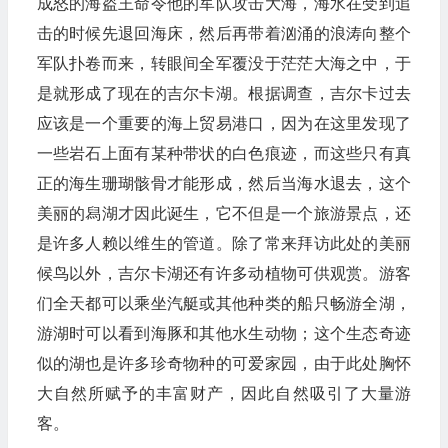
成怒的海盗王命令他的军队攻击大海，海水在受到追
击的时候先退回海床，然后再带着汹涌的浪涛向整个
军队扑卷而来，转眼间全军覆没于茫茫大海之中，于
是就形成了现在的吉尔卡湖。根据调查，吉尔卡过去
应该是一个重要的海上贸易港口，因为在这里发现了
一些岩石上面有某种带状的白色痕迹，而这些只有真
正的海生珊瑚骸骨才能形成，然后当海水退去，这个
美丽的舄湖才因此诞生，它不但是一个旅游景点，还
是许多人赖以维生的管道。除了常来拜访此处的美丽
候鸟以外，吉尔卡湖还有许多动植物可供观赏。游客
们全天都可以乘坐汽艇或其他种类的船只畅游全湖，
游湖时可以看到海豚和其他水生动物；这个生态奇迹
似的湖也是许多珍奇物种的可爱家园，由于此处胸怀
大自然所赋予的丰富财产，因此自然吸引了大量游
客。