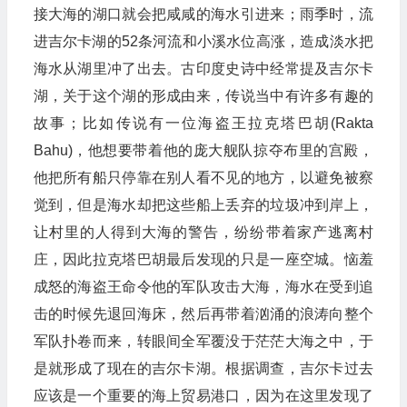
接大海的湖口就会把咸咸的海水引进来；雨季时，流
进吉尔卡湖的52条河流和小溪水位高涨，造成淡水把
海水从湖里冲了出去。古印度史诗中经常提及吉尔卡
湖，关于这个湖的形成由来，传说当中有许多有趣的
故事；比如传说有一位海盗王拉克塔巴胡(Rakta
Bahu)，他想要带着他的庞大舰队掠夺布里的宫殿，
他把所有船只停靠在别人看不见的地方，以避免被察
觉到，但是海水却把这些船上丢弃的垃圾冲到岸上，
让村里的人得到大海的警告，纷纷带着家产逃离村
庄，因此拉克塔巴胡最后发现的只是一座空城。恼羞
成怒的海盗王命令他的军队攻击大海，海水在受到追
击的时候先退回海床，然后再带着汹涌的浪涛向整个
军队扑卷而来，转眼间全军覆没于茫茫大海之中，于
是就形成了现在的吉尔卡湖。根据调查，吉尔卡过去
应该是一个重要的海上贸易港口，因为在这里发现了