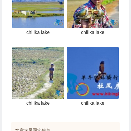
chilika lake
chilika lake
chilika lake
chilika lake
文章末尾固定信息