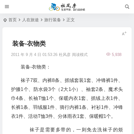
首页
人在旅途
旅行装备
正文
装备-衣物类
2011 年 9 月 4 日 01:53:26
杜风彦
阅读模式
5,938
装备-衣物类：
袜子7双、内裤8条、抓绒套装1套、冲锋裤1件、
护膝1个、防水袋3个（2大1小）、袖套2条、魔术头
巾4条、长袖T恤1个、保暖内衣1套、抓绒上衣1件、
长裤1条、羽绒服1件、骑行内裤1条、衬衫1件、冲锋
衣1件、活动T恤3件、分体雨衣1套、保暖帽1个。
袜子是需要多带的，一则免去洗袜子的烦