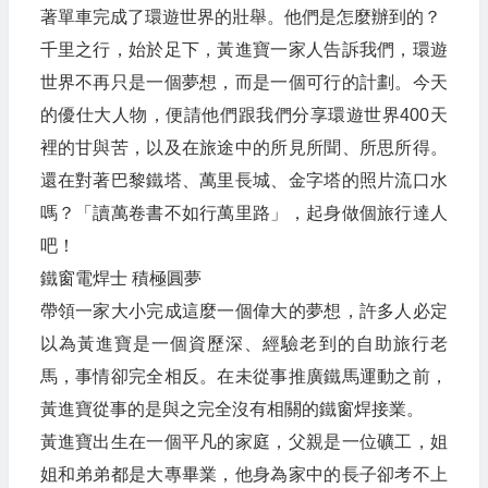
著單車完成了環遊世界的壯舉。他們是怎麼辦到的？
千里之行，始於足下，黃進寶一家人告訴我們，環遊
世界不再只是一個夢想，而是一個可行的計劃。今天
的優仕大人物，便請他們跟我們分享環遊世界400天
裡的甘與苦，以及在旅途中的所見所聞、所思所得。
還在對著巴黎鐵塔、萬里長城、金字塔的照片流口水
嗎？「讀萬卷書不如行萬里路」，起身做個旅行達人
吧！
鐵窗電焊士 積極圓夢
帶領一家大小完成這麼一個偉大的夢想，許多人必定
以為黃進寶是一個資歷深、經驗老到的自助旅行老
馬，事情卻完全相反。在未從事推廣鐵馬運動之前，
黃進寶從事的是與之完全沒有相關的鐵窗焊接業。
黃進寶出生在一個平凡的家庭，父親是一位礦工，姐
姐和弟弟都是大專畢業，他身為家中的長子卻考不上