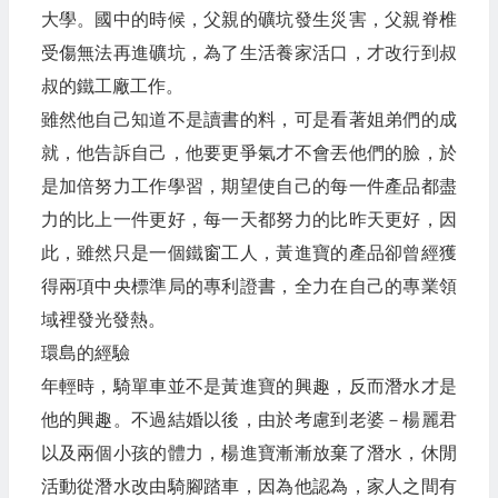
大學。國中的時候，父親的礦坑發生災害，父親脊椎
受傷無法再進礦坑，為了生活養家活口，才改行到叔
叔的鐵工廠工作。
雖然他自己知道不是讀書的料，可是看著姐弟們的成
就，他告訴自己，他要更爭氣才不會丟他們的臉，於
是加倍努力工作學習，期望使自己的每一件產品都盡
力的比上一件更好，每一天都努力的比昨天更好，因
此，雖然只是一個鐵窗工人，黃進寶的產品卻曾經獲
得兩項中央標準局的專利證書，全力在自己的專業領
域裡發光發熱。
環島的經驗
年輕時，騎單車並不是黃進寶的興趣，反而潛水才是
他的興趣。不過結婚以後，由於考慮到老婆－楊麗君
以及兩個小孩的體力，楊進寶漸漸放棄了潛水，休閒
活動從潛水改由騎腳踏車，因為他認為，家人之間有