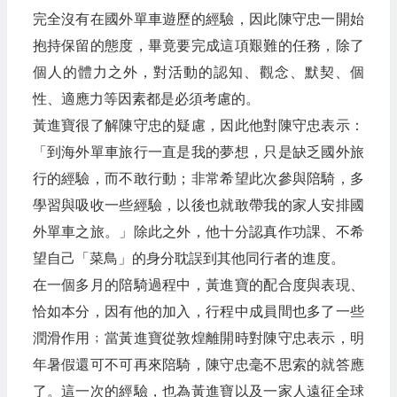
完全沒有在國外單車遊歷的經驗，因此陳守忠一開始
抱持保留的態度，畢竟要完成這項艱難的任務，除了
個人的體力之外，對活動的認知、觀念、默契、個
性、適應力等因素都是必須考慮的。
黃進寶很了解陳守忠的疑慮，因此他對陳守忠表示：
「到海外單車旅行一直是我的夢想，只是缺乏國外旅
行的經驗，而不敢行動；非常希望此次參與陪騎，多
學習與吸收一些經驗，以後也就敢帶我的家人安排國
外單車之旅。」除此之外，他十分認真作功課、不希
望自己「菜鳥」的身分耽誤到其他同行者的進度。
在一個多月的陪騎過程中，黃進寶的配合度與表現、
恰如本分，因有他的加入，行程中成員間也多了一些
潤滑作用﹔當黃進寶從敦煌離開時對陳守忠表示，明
年暑假還可不可再來陪騎，陳守忠毫不思索的就答應
了。這一次的經驗，也為黃進寶以及一家人遠征全球