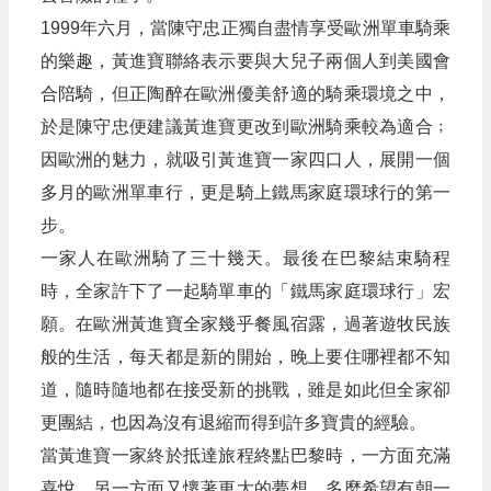
1999年六月，當陳守忠正獨自盡情享受歐洲單車騎乘
的樂趣，黃進寶聯絡表示要與大兒子兩個人到美國會
合陪騎，但正陶醉在歐洲優美舒適的騎乘環境之中，
於是陳守忠便建議黃進寶更改到歐洲騎乘較為適合﹔
因歐洲的魅力，就吸引黃進寶一家四口人，展開一個
多月的歐洲單車行，更是騎上鐵馬家庭環球行的第一
步。
一家人在歐洲騎了三十幾天。最後在巴黎結束騎程
時，全家許下了一起騎單車的「鐵馬家庭環球行」宏
願。在歐洲黃進寶全家幾乎餐風宿露，過著遊牧民族
般的生活，每天都是新的開始，晚上要住哪裡都不知
道，隨時隨地都在接受新的挑戰，雖是如此但全家卻
更團結，也因為沒有退縮而得到許多寶貴的經驗。
當黃進寶一家終於抵達旅程終點巴黎時，一方面充滿
喜悅，另一方面又懷著更大的夢想，多麼希望有朝一