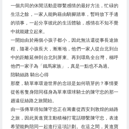
一個共同的休閒活動是聯繫感情的最好方法，忙碌的
生活之餘，一家人能夠藉由騎腳踏車，暫時放下手邊
的瑣事，一起分享彼此的生活體驗，感情在不知不覺
中就能建立起來。
一開始由於兩個小孩子都小，因此無法還從事長途旅
程，隨著小孩長大，漸漸地，他們一家人從台北到台
中的距離延伸到台北到屏東、再到環島全台灣，稱呼
他們一家子為「鐵馬家族」，真是一點也不為過。
陪騎絲路 騎出心得
那麼，騎單車環遊世界的念頭是如何萌芽的？事情要
從爸爸隻身陪同樣身為單車環球騎士的陳守忠的那一
趟遠征絲路之旅開始。
由一張傳單得知陳守忠正在籌畫從西安到敦煌的絲路
之旅，因此黃進寶主動積極打電話聯繫陳守忠，表達
希望能夠陪同一起進行這項計劃。在這之間，黃進寶