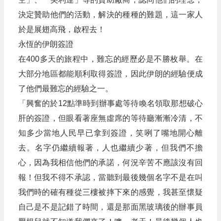
決定贊助他們的活動，解決的種種的難題，這一家人
於是展翅高飛，啟程去！
永恆的伊朗簽證
在400多天的旅程中，難忘的經歷必是不勝枚舉。在
大部分地區都能順利取得簽證，因此伊朗的經驗便成
了他們最難忘的經驗之一。
「興奮的於12點準時到辦事處等待喚名領取那想破心
肝的簽證，但眼看著座無虛席的等待廳漸漸冷清，不
知多少當地人民早已拿到簽證，笑咧了嘴地開心離
去。名字仍繼續報著，人也繼續少著，但我們不擔
心，因為我相信他們的承諾，何況辛苦不應該沒有回
報！但我不得不承認，當聽到最後幾個名字不是在叫
我們時的確有種從三樓被摔下來的感覺，我甚至懷疑
自己是不是記錯了時間，還是那面黑玻璃後的辦事員