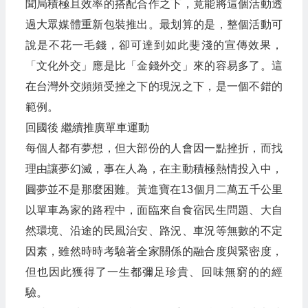
聞局積極且效率的搭配合作之下，竟能將這個活動透
過大眾媒體重新包裝推出。最划算的是，整個活動可
說是不花一毛錢，卻可達到如此斐淺的宣傳效果，
「文化外交」應是比「金錢外交」來的容易多了。這
在台灣外交頻頻受挫之下的現況之下，是一個不錯的
範例。
回國後 繼續推廣單車運動
每個人都有夢想，但大部份的人會因一點挫折，而找
理由讓夢幻滅，事在人為，在主動積極熱情投入中，
圓夢並不是那麼困難。黃進寶在13個月二萬五千公里
以單車為家的路程中，面臨來自食宿民生問題、大自
然環境、沿途的民風治安、路況、車況等無數的不定
因素，雖然時時考驗著全家關係的融合度與緊密度，
但也因此獲得了一生都彌足珍貴、回味無窮的的經
驗。