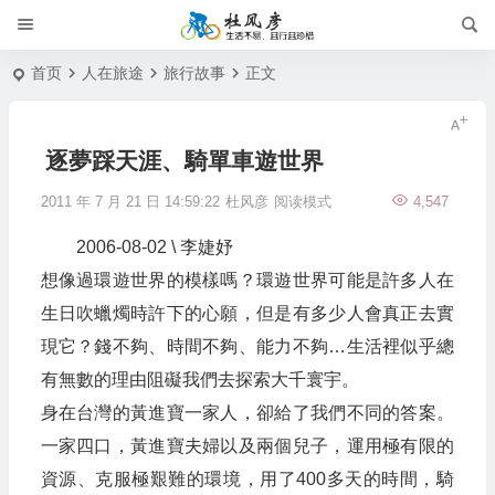
首页
人在旅途
旅行故事
正文
逐夢踩天涯、騎單車遊世界
2011 年 7 月 21 日 14:59:22
杜风彦
阅读模式
4,547
2006-08-02 \ 李婕妤
想像過環遊世界的模樣嗎？環遊世界可能是許多人在
生日吹蠟燭時許下的心願，但是有多少人會真正去實
現它？錢不夠、時間不夠、能力不夠…生活裡似乎總
有無數的理由阻礙我們去探索大千寰宇。
身在台灣的黃進寶一家人，卻給了我們不同的答案。
一家四口，黃進寶夫婦以及兩個兒子，運用極有限的
資源、克服極艱難的環境，用了400多天的時間，騎