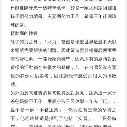
日能像陳守忠一樣騎車環球，於是一家人約定回國後
孩子們努力讀書、夫妻倆努力工作，希望三年後圓環
球的夢。
贊助商的找尋
除了體力之外，「財力」當然是環遊世界這麼多天以
來頭號需要解決的問題。因此黃進寶與楊麗君便著手
尋找贊助商。一開始頻頻碰壁，因為所有的廠商對於
這樣的活動都存有很大的疑慮，加上在台灣又沒有類
似的範例可供參考，因此讓他們感受到很大的挫敗
感。
另外由於黃進寶的爸爸也持反對意見，認為這一家子
爸爸媽媽不工作、兩個小孩子又休學一年去「玩」，
豈不是一起「不務正業」。然而在黃進寶的堅持之
下，他們終於還是找到了包括「安麗」、「長榮航
空」、「美利達」等的贊助廠商，認同他們的理念，