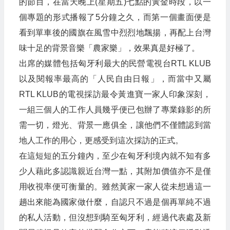
的節目，在當天晚上(星期五)七點的黃金時段，以一
個專題的形式播報了5分鐘之久，而第一個畫面便是
看到單車後的國旗在風雪中烈烈地飄揚，再配上台灣
味十足的背景音樂「農家樂」，效果真是好極了。
出席的媒體包括匈牙利最大的民營電視台RTL KLUB
以及閱報率最高的「人民自由日報」，而當中又屬
RTL KLUB的電視採訪最令黃進寶一家人印象深刻，
一組三個人的工作人員幾乎便已包辦了專業錄影的所
需一切，燈光、背景一應俱全，讓他們不僅體認到當
地人工作的用心，更感受到這次採訪的正式。
在這短短的五分鐘內，至少在匈牙利境內就不知有多
少人藉此多認識親近台灣一點，其附加價值亦不是僅
用收視率便可衡量的。雖然黃家一家人從未想過這一
趟出來能為國家做什麼，自認只不過是個再單純不過
的私人活動，但沒想到騎至匈牙利，經過代表處及新