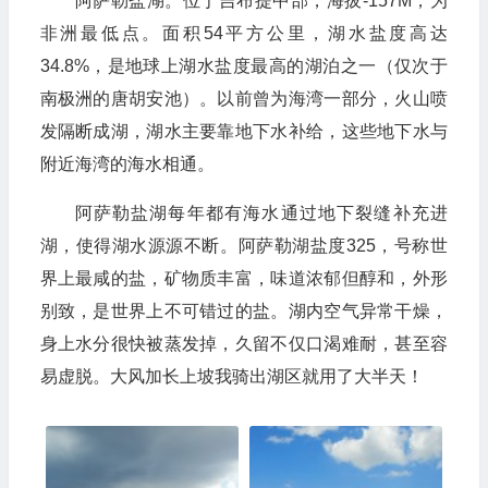
阿萨勒盐湖。位于吉布提中部，海拔-157M，为
非洲最低点。面积54平方公里，湖水盐度高达
34.8%，是地球上湖水盐度最高的湖泊之一（仅次于
南极洲的唐胡安池）。以前曾为海湾一部分，火山喷
发隔断成湖，湖水主要靠地下水补给，这些地下水与
附近海湾的海水相通。
阿萨勒盐湖每年都有海水通过地下裂缝补充进
湖，使得湖水源源不断。阿萨勒湖盐度325，号称世
界上最咸的盐，矿物质丰富，味道浓郁但醇和，外形
别致，是世界上不可错过的盐。湖内空气异常干燥，
身上水分很快被蒸发掉，久留不仅口渴难耐，甚至容
易虚脱。大风加长上坡我骑出湖区就用了大半天！