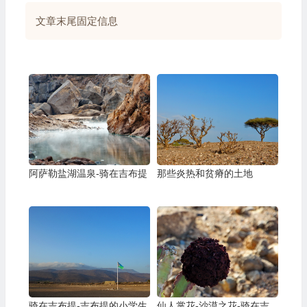
文章末尾固定信息
阿萨勒盐湖温泉-骑在吉布提
那些炎热和贫瘠的土地
骑在吉布提-吉布提的小学生
仙人掌花-沙漠之花-骑在吉