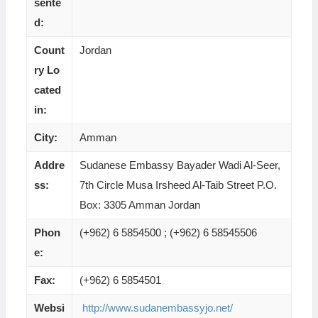
sente
d:
Count
Jordan
ry Lo
cated
in:
City:
Amman
Addre
Sudanese Embassy Bayader Wadi Al-Seer,
ss:
7th Circle Musa Irsheed Al-Taib Street P.O.
Box: 3305 Amman Jordan
Phon
(+962) 6 5854500 ; (+962) 6 58545506
e:
Fax:
(+962) 6 5854501
Websi
http://www.sudanembassyjo.net/