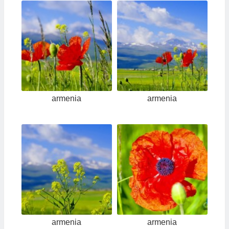
armenia
armenia
armenia
armenia