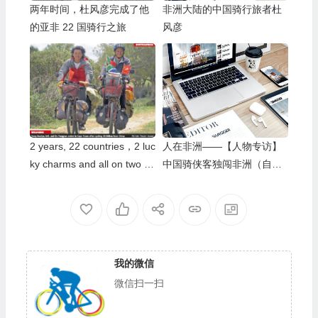
两年时间，杜风彦完成了他
非洲大陆的中国骑行旅者杜
的亚非 22 国骑行之旅
风彦
2 years, 22 countries，2 luc
人在非洲——【人物专访】
ky charms and all on two w
中国骑侠客独闯非洲（自行
heels
车横穿亚非大陆——杜风
彦）
我的微信
微信扫一扫