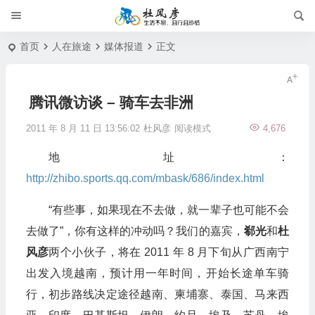
首页
人在旅途
媒体报道
正文
腾讯微访谈 – 骑车去非洲
2011 年 8 月 11 日 13:56:02
杜风彦
阅读模式
4,676
地址：
http://zhibo.sports.qq.com/mbask/686/index.html
“有些事，如果现在不去做，就一辈子也可能不会
去做了”，你有这样的冲动吗？我们的嘉宾，
郗光
和
杜
风彦
两个小伙子，将在 2011 年 8 月下旬从广西南宁
出发入境越南，预计用一年时间，开始长途单车骑
行，初步路线决定途径越南、柬埔寨、泰国、马来西