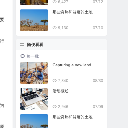
6,427
07/12
那些炎热和贫瘠的土地
要
9,130
07/10
行
随便看看
换一批
Capturing a new land
7,340
08/30
活动概述
为
2,946
07/09
那些炎热和贫瘠的土地
原