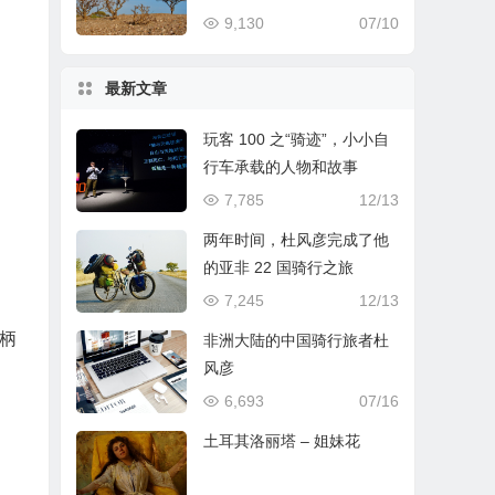
9,130
07/10
最新文章
玩客 100 之“骑迹”，小小自
行车承载的人物和故事
7,785
12/13
两年时间，杜风彦完成了他
的亚非 22 国骑行之旅
7,245
12/13
柄
非洲大陆的中国骑行旅者杜
风彦
6,693
07/16
土耳其洛丽塔 – 姐妹花