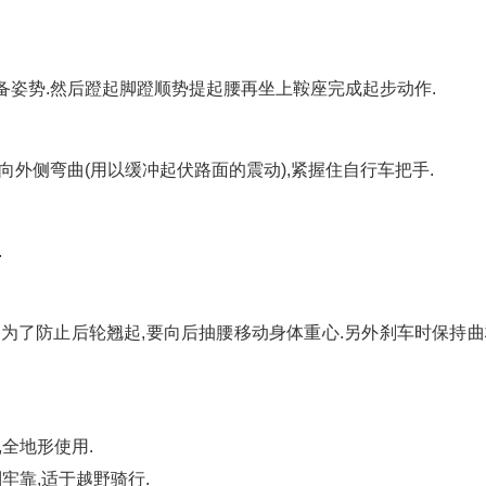
备姿势.然后蹬起脚蹬顺势提起腰再坐上鞍座完成起步动作.
向外侧弯曲(用以缓冲起伏路面的震动),紧握住自行车把手.
.
时为了防止后轮翘起,要向后抽腰移动身体重心.另外刹车时保持曲
全地形使用.
牢靠,适于越野骑行.