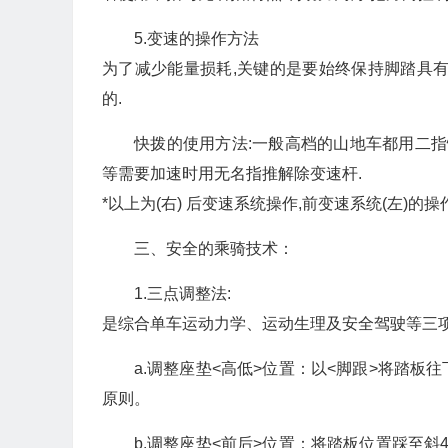
5.变速的操作方法
为了减少能量损耗,关键的是要始终保持脚踏具
的.
快拨的使用方法:一般高档的山地车都用二指
等需要加速时用无名指推解除变速杆.
*以上为(右) 后变速系统操作,前变速系统(左)的
三、安全的乘骑技术：
1.三点调整法:
是综合单车运动力学、运动生理及安全驾驶等三
a.调整座垫<高低>位置：以<脚跟>将踏
原则。
b.调整座垫<前后>位置：将踏板位置踩至