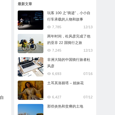
最新文章
玩客 100 之“骑迹”，小小自
行车承载的人物和故事
7,785
12/13
两年时间，杜风彦完成了他
的亚非 22 国骑行之旅
7,245
12/13
非洲大陆的中国骑行旅者杜
风彦
6,693
07/16
土耳其洛丽塔 – 姐妹花
6,427
07/12
自
那些炎热和贫瘠的土地