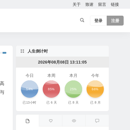
关于
致谢
留言
链接
登录
注册
人生倒计时
2026年08月08日 13:11:06
今日
本周
本月
今年
高
54%
85%
25%
66%
与
已
13
小时
已
6
天
已
8
天
已
8
月