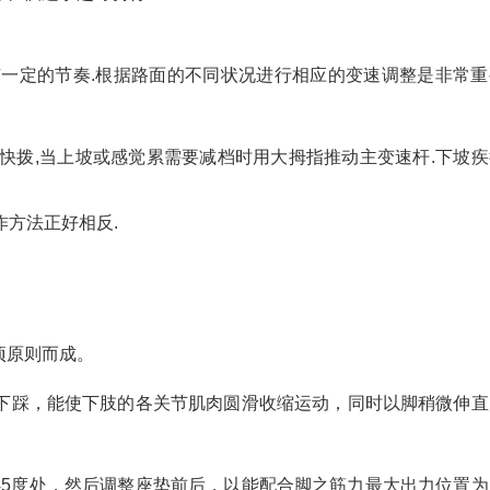
有一定的节奏.根据路面的不同状况进行相应的变速调整是非常重
快拨,当上坡或感觉累需要减档时用大拇指推动主变速杆.下坡疾
操作方法正好相反.
项原则而成。
板往下踩，能使下肢的各关节肌肉圆滑收缩运动，同时以脚稍微伸直
斜45度处，然后调整座垫前后，以能配合脚之筋力最大出力位置为