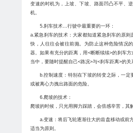
变速的时机为，上坡、下坡、路面凹凸不平、
机。
5.刹车技术…行驶中最重要的一环：
a.紧急刹车的技术：大家都知道紧急刹车的原
快，人往往会被往前抛。为防止这种危险情况
器。如果有充分的距离，用<断断续续>的刹车
当中，要随时提醒自己<路况>与<刹车距离>的关
b.控制速度：特别在下坡的转变之际，一
或被离心力拽出路面的危险。
6.爬坡的技术：
爬坡的时候，只光用脚力踩踏，会倍感辛苦，其
a.变速：将后飞轮逐渐往大的齿盘移动或前
适当为原则。