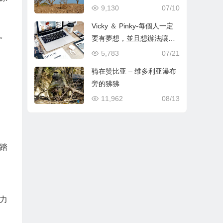
9,130
07/10
Vicky ＆ Pinky-每個人一定
。
要有夢想，並且想辦法讓美
夢成真
5,783
07/21
骑在赞比亚 – 维多利亚瀑布
旁的狒狒
11,962
08/13
踏
力