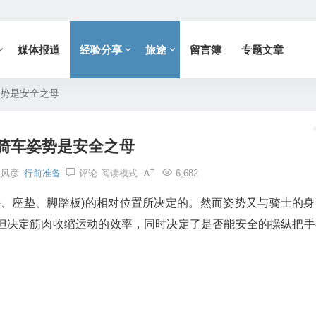
媒体报道
经验分享
旅途
留言簿
专题文章
势是安全之母
骑车姿势是安全之母
杜风彦
行前准备
评论
阅读模式
6,682
手、座垫、脚踏板)的相对位置所决定的。然而姿势又与骑士的身
但决定筋肉收缩运动的效率，同时决定了是否能安全的操纵把手