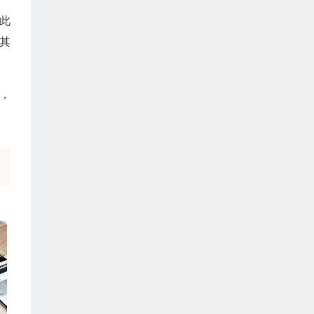
此
其
拉，