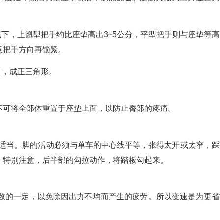
抵下，上翘型把手约比座垫高出3~5公分，平型把手则与座垫等高
意把手方向再锁紧。
曲，成正三角形。
不可将全部体重置于座垫上面，以防止臀部的疼痛。
最适当。脚的活动必须与单车的中心线平等，张得太开或太窄，踩
。特别注意，后半部的勾拉动作，将踏板勾起来。
转数的一定，以免除因出力不均而产生的疲劳。所以变速是为更省