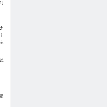
时
太
车
车
线
最