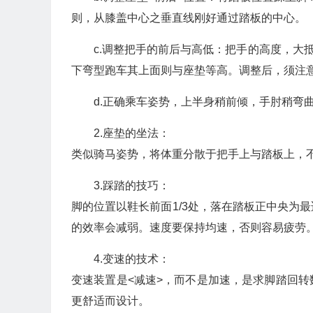
则，从膝盖中心之垂直线刚好通过踏板的中心。
c.调整把手的前后与高低：把手的高度，大
下弯型跑车其上面则与座垫等高。调整后，须注
d.正确乘车姿势，上半身稍前倾，手肘稍弯
2.座垫的坐法：
类似骑马姿势，将体重分散于把手上与踏板上，
3.踩踏的技巧：
脚的位置以鞋长前面1/3处，落在踏板正中央为
的效率会减弱。速度要保持均速，否则容易疲劳
4.变速的技术：
变速装置是<减速>，而不是加速，是求脚踏回
更舒适而设计。