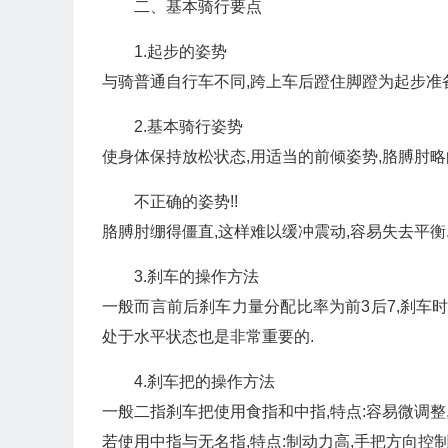
二、基本骑行要点
1.起步的姿势
与骑普通自行车不同,跨上车后蹬住脚蹬为起步准
2.基本骑行姿势
使身体保持放松状态,用适当的前倾姿势,胳膊肘略
不正确的姿势!!
胳膊肘绷得僵直,这样难以缓冲震动,容易失去平衡
3.刹车的操作方法
一般而言前后刹车力量分配比率为前3后7,刹车
处于水平状态也是非常重要的.
4.刹车把的操作方法
一般二指刹车把使用食指和中指,特点:容易微调整,
若使用中指与无名指,特点:制动力高,手把方向控制