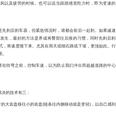
逆风以及疲劳的时候。也可以说当踩踏感觉吃力时，即为变速的
则是先刹后刹车器，但紧急情况时，谁都会前后一起刹。如果减速
的发生，最好的方法是养成将臀部往后推的习惯，同时先刹后刹
方式，将速度慢下来。尤其在雨天或细石路或下坡，更须如此。行
系。
定要在转弯之前，控制车速，以为防止我们冲出而超越道路的中心
解决的技术有三：
方的大齿盘移往小的齿盘(链条往内侧移动就是变轻)，以自己感到