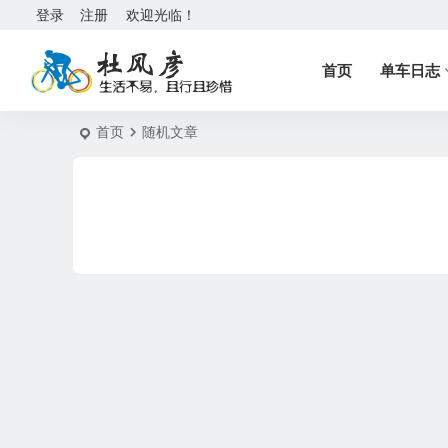
登录
注册
欢迎光临！
首页
单车日志
首页
随机文章