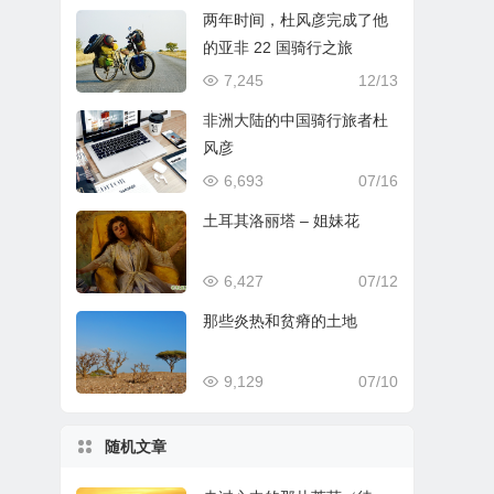
两年时间，杜风彦完成了他
的亚非 22 国骑行之旅
7,245
12/13
非洲大陆的中国骑行旅者杜
风彦
6,693
07/16
土耳其洛丽塔 – 姐妹花
6,427
07/12
那些炎热和贫瘠的土地
9,129
07/10
随机文章