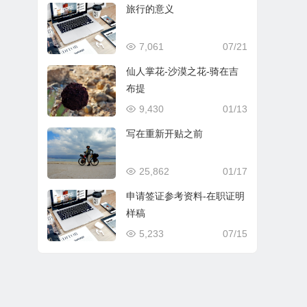
旅行的意义
7,061
07/21
仙人掌花-沙漠之花-骑在吉
布提
9,430
01/13
写在重新开贴之前
25,862
01/17
申请签证参考资料-在职证明
样稿
5,233
07/15