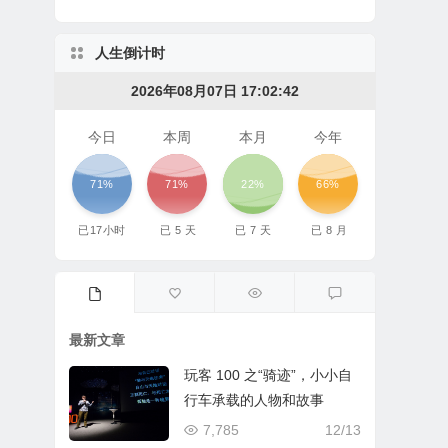
人生倒计时
2026年08月07日 17:02:42
今日
本周
本月
今年
71%
71%
22%
66%
已
17
小时
已
5
天
已
7
天
已
8
月
最新文章
玩客 100 之“骑迹”，小小自
行车承载的人物和故事
7,785
12/13