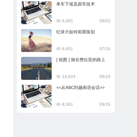
单车下坡及跟车技术
6,081
08/02
纪录片如何前期策划
6,651
07/16
[ 组图 ] 骑在赞比亚的路上
14,624
08/10
<<从ABC到越南语会话>>
8,361
09/15