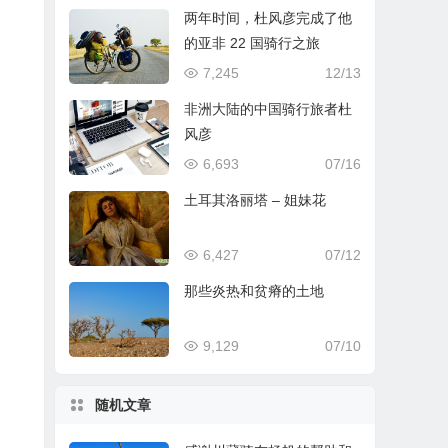
两年时间，杜风彦完成了他
的亚非 22 国骑行之旅
7,245
12/13
非洲大陆的中国骑行旅者杜
风彦
6,693
07/16
土耳其洛丽塔 – 姐妹花
6,427
07/12
那些炎热和贫瘠的土地
9,129
07/10
随机文章