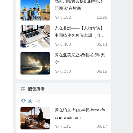
感谢川藏骑友杨帆的帮助和
照顾-骑在埃塞
5,162
12/26
人在非洲——【人物专访】
中国骑侠客独闯非洲（自行
车横穿亚非大陆——杜风
5,453
05/14
彦）
骑在亚美尼亚-桑葚-白鹮-天
空
6,038
06/15
随便看看
换一批
骑在约旦-约旦早餐-breakfa
st in wadi rum
7,111
08/17