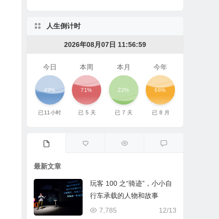
人生倒计时
2026年08月07日 11:56:59
今日
本周
本月
今年
49%
71%
22%
66%
已
11
小时
已
5
天
已
7
天
已
8
月
最新文章
玩客 100 之“骑迹”，小小自
行车承载的人物和故事
7,785
12/13