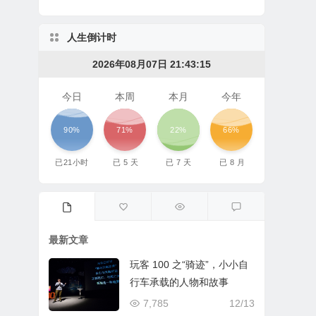
人生倒计时
2026年08月07日 21:43:15
今日
本周
本月
今年
90%
71%
22%
66%
已
21
小时
已
5
天
已
7
天
已
8
月
最新文章
玩客 100 之“骑迹”，小小自
行车承载的人物和故事
7,785
12/13