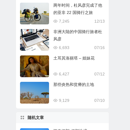
两年时间，杜风彦完成了他
的亚非 22 国骑行之旅
7,245
12/13
非洲大陆的中国骑行旅者杜
风彦
6,693
07/16
土耳其洛丽塔 – 姐妹花
6,427
07/12
那些炎热和贫瘠的土地
9,129
07/10
随机文章