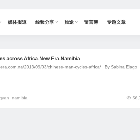
媒体报道
经验分享
旅途
留言簿
专题文章
es across Africa-New Era-Namibia
a.com.na/2013/09/03/chinese-man-cycles-africa/ By Sabina Elago
gyan
namibia
56,