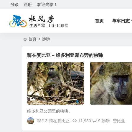
登录
注册
欢迎光临！
首页
单车日志
首页
狒狒
骑在赞比亚 – 维多利亚瀑布旁的狒狒
维多利亚公园里的狒狒。
08/13
骑在赞比亚
11,950
9
狒狒
赞比亚