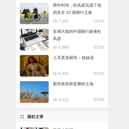
两年时间，杜风彦完成了他
的亚非 22 国骑行之旅
7,241
12/13
非洲大陆的中国骑行旅者杜
风彦
6,688
07/16
土耳其洛丽塔 – 姐妹花
6,421
07/12
那些炎热和贫瘠的土地
9,121
07/10
随机文章