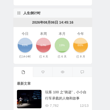
人生倒计时
2026年08月06日 14:45:16
今日
本周
本月
今年
61%
57%
19%
66%
已
14
小时
已
4
天
已
6
天
已
8
月
最新文章
玩客 100 之“骑迹”，小小自
行车承载的人物和故事
7,782
12/13