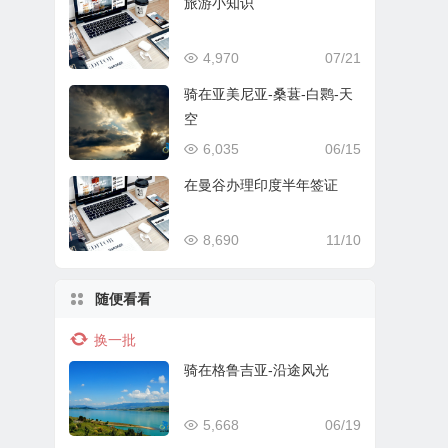
旅游小知识
4,970
07/21
骑在亚美尼亚-桑葚-白鹮-天
空
6,035
06/15
在曼谷办理印度半年签证
8,690
11/10
随便看看
换一批
骑在格鲁吉亚-沿途风光
5,668
06/19