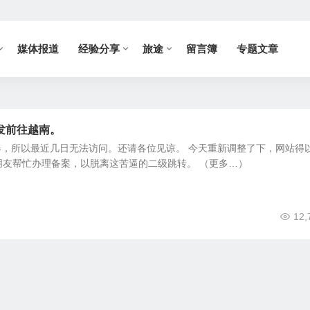
媒体报道
经验分享
旅途
留言簿
专题文章
发前往越南。
，所以最近几日无法访问。还请各位见谅。 今天重新调整了下，网站得
朋友帮忙办理备案，以脱离这苦逼的二级跳转。 （更多…）
12,