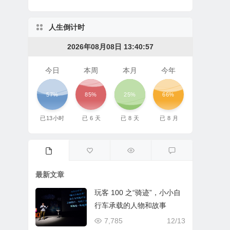
人生倒计时
2026年08月08日 13:40:57
今日
本周
本月
今年
57%
85%
25%
66%
已
13
小时
已
6
天
已
8
天
已
8
月
最新文章
玩客 100 之“骑迹”，小小自
行车承载的人物和故事
7,785
12/13