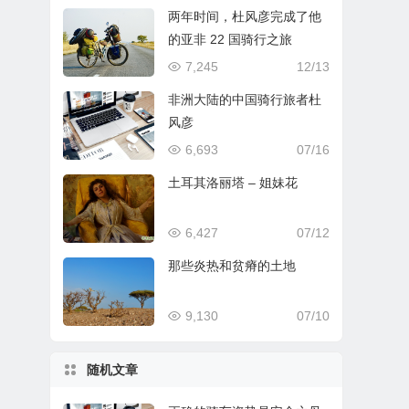
两年时间，杜风彦完成了他
的亚非 22 国骑行之旅
7,245
12/13
非洲大陆的中国骑行旅者杜
风彦
6,693
07/16
土耳其洛丽塔 – 姐妹花
6,427
07/12
那些炎热和贫瘠的土地
9,130
07/10
随机文章