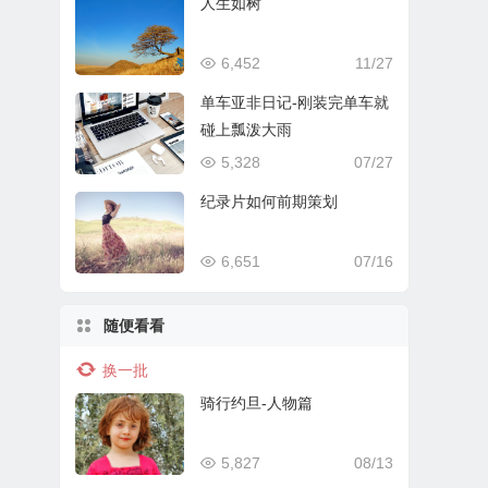
人生如树
6,452
11/27
单车亚非日记-刚装完单车就
碰上瓢泼大雨
5,328
07/27
纪录片如何前期策划
6,651
07/16
随便看看
换一批
骑行约旦-人物篇
5,827
08/13