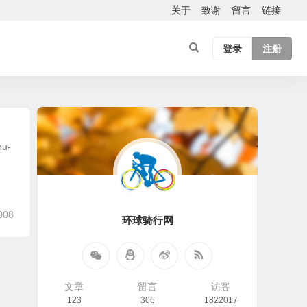
关于
致谢
留言
链接
登录
注册
hu-
008
环球骑行网
文章
留言
访客
123
306
1822017