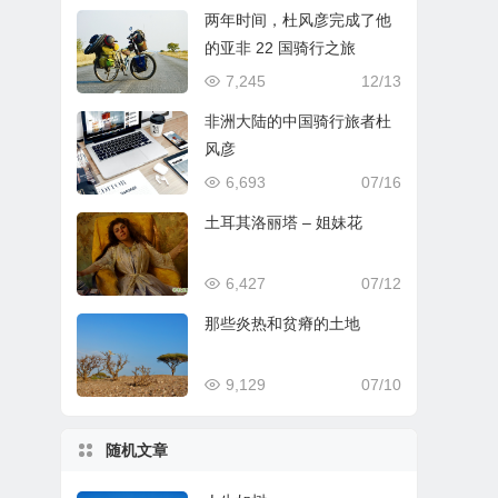
两年时间，杜风彦完成了他
的亚非 22 国骑行之旅
7,245
12/13
非洲大陆的中国骑行旅者杜
风彦
6,693
07/16
土耳其洛丽塔 – 姐妹花
6,427
07/12
那些炎热和贫瘠的土地
9,129
07/10
随机文章