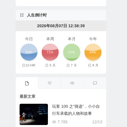
人生倒计时
2026年08月07日 12:38:39
今日
本周
本月
今年
52%
71%
22%
66%
已
12
小时
已
5
天
已
7
天
已
8
月
最新文章
玩客 100 之“骑迹”，小小自
行车承载的人物和故事
7,785
12/13