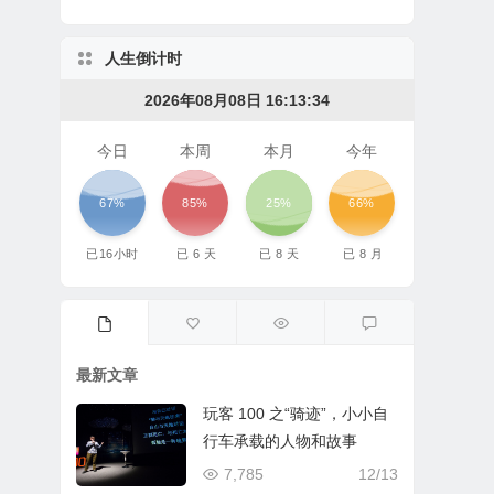
人生倒计时
2026年08月08日 16:13:34
今日
本周
本月
今年
67%
85%
25%
66%
已
16
小时
已
6
天
已
8
天
已
8
月
最新文章
玩客 100 之“骑迹”，小小自
行车承载的人物和故事
7,785
12/13