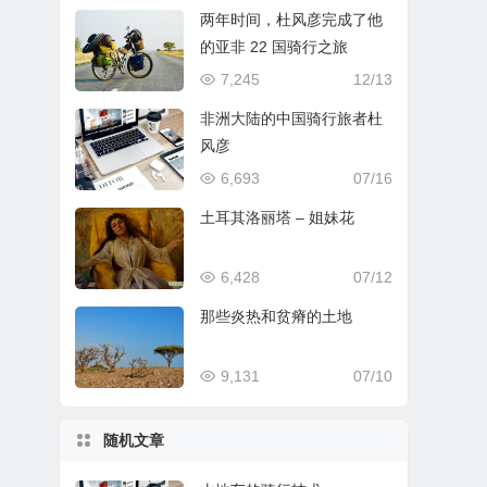
两年时间，杜风彦完成了他
的亚非 22 国骑行之旅
7,245
12/13
非洲大陆的中国骑行旅者杜
风彦
6,693
07/16
土耳其洛丽塔 – 姐妹花
6,428
07/12
那些炎热和贫瘠的土地
9,131
07/10
随机文章