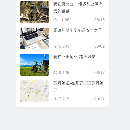
骑在赞比亚 – 维多利亚瀑布
旁的狒狒
11,962
08/13
正确的骑车姿势是安全之母
6,683
08/02
骑在亚美尼亚-路上风景
8,125
06/17
苏丹签证-在开罗办理苏丹签
证
7,215
09/27