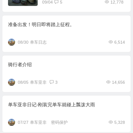
09/04
5
12,778
准备出发！明日即将踏上征程。
08/30
单车日志
6,514
骑行者介绍
08/05
单车亚非
3
14,656
单车亚非日记-刚装完单车就碰上瓢泼大雨
07/27
单车亚非
密码保护
5,328