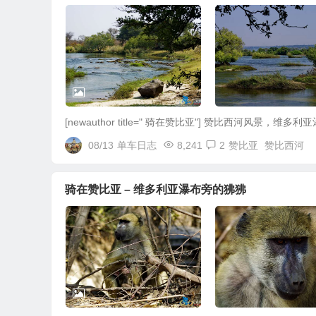
[newauthor title=" 骑在赞比亚"] 赞比西河风景，维多利亚瀑布
08/13
单车日志
8,241
2
赞比亚
赞比西河
骑在赞比亚 – 维多利亚瀑布旁的狒狒