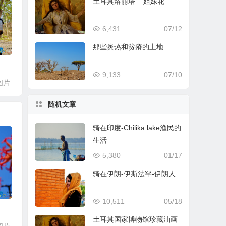
土耳其洛丽塔 – 姐妹花
6,431
07/12
那些炎热和贫瘠的土地
9,133
07/10
图片
随机文章
骑在印度-Chilika lake渔民的
生活
5,380
01/17
骑在伊朗-伊斯法罕-伊朗人
10,511
05/18
土耳其国家博物馆珍藏油画