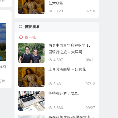
图片
艺术欣赏
6,129
07/10
随便看看
换一批
两名中国青年启程亚非 15
国骑行之旅 – 大洋网
4,507
09/11
线有
土耳其洛丽塔 – 姐妹花
图片
6,431
07/12
等待在开罗，埃及。
5,836
09/27
骑在亚美尼亚-映照在雪山下