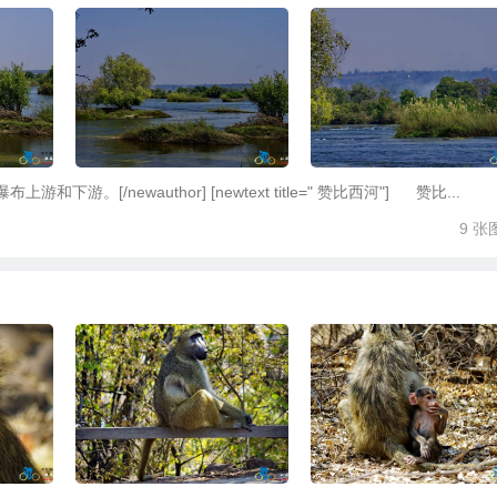
上游和下游。[/newauthor] [newtext title=" 赞比西河"] 赞比...
9 张