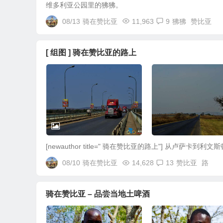
维多利亚公园里的狒狒。
08/13
骑在赞比亚
11,963
9
狒狒
赞比亚
[ 组图 ] 骑在赞比亚的路上
[newauthor title=" 骑在赞比亚的路上"] 从卢萨卡到利文
08/10
骑在赞比亚
14,628
13
赞比亚
路
骑在赞比亚 – 品尝当地土啤酒