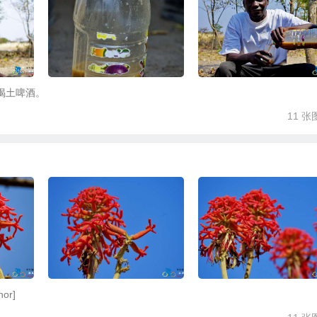
喝土啤酒。
11 张
or]