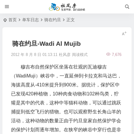
首页
单车日志
骑在约旦
正文
骑在约旦-Wadi Al Mujib
2012 年 8 月 8 日 01:13:11
杜风彦
阅读模式
7,676
穆吉布自然保护区坐落在壮观的瓦迪穆吉
（WadiMuji）峡谷中，一直延伸到卡拉克和马达巴，
海拔高度从-410米提升到900米。据统计，保护区中
已发现420种植物，10种肉食动物和102种鸟类，狞
獾是其中的代表，这种中等猫科动物，可以通过跳跃
捕捉到低空飞行的猎物。也可以观察野生长角山羊的
活动，这种动物的数量正由于约旦皇家自然保护学会
的保护计划而逐年增加。在狭窄的峡谷中穿行也是非