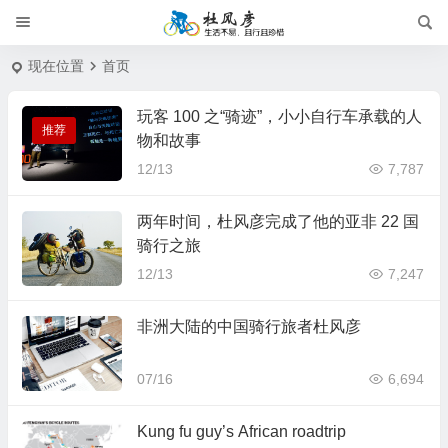
现在位置
首页
玩客 100 之“骑迹”，小小自行车承载的人
推荐
物和故事
12/13
7,787
两年时间，杜风彦完成了他的亚非 22 国
骑行之旅
12/13
7,247
非洲大陆的中国骑行旅者杜风彦
07/16
6,694
16篇
20篇
单车日志
人在旅途
Kung fu guy’s African roadtrip