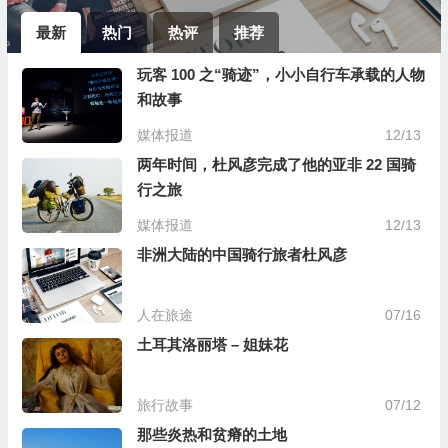
最新
热门
热评
推荐
玩客 100 之“骑迹”，小小自行车承载的人物
和故事
媒体报道
12/13
两年时间，杜风彦完成了他的亚非 22 国骑
行之旅
媒体报道
12/13
非洲大陆的中国骑行旅者杜风彦
人在旅途
07/16
土耳其洛丽塔 – 姐妹花
旅行故事
07/12
那些炎热和贫瘠的土地