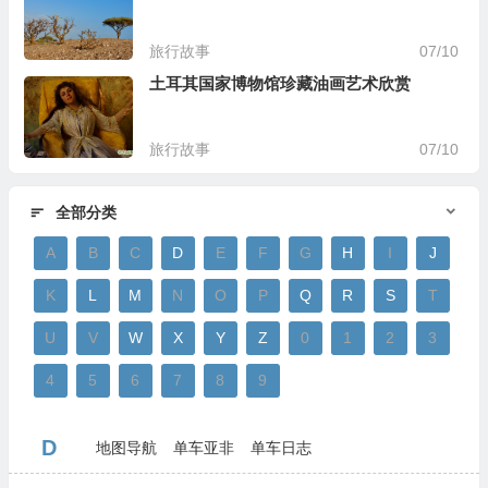
旅行故事
07/10
土耳其国家博物馆珍藏油画艺术欣赏
旅行故事
07/10
全部分类
A
B
C
D
E
F
G
H
I
J
K
L
M
N
O
P
Q
R
S
T
U
V
W
X
Y
Z
0
1
2
3
4
5
6
7
8
9
D
地图导航
单车亚非
单车日志