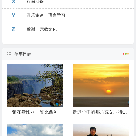
X
行前准备
Y
音乐旅途
语言学习
Z
致谢
宗教文化
单车日志
骑在赞比亚 – 赞比西河
走过心中的那片荒芜（待续）