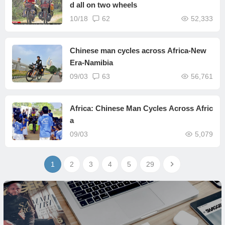
d all on two wheels
10/18
62
52,333
Chinese man cycles across Africa-New
Era-Namibia
09/03
63
56,761
Africa: Chinese Man Cycles Across Afric
a
09/03
5,079
1
2
3
4
5
29