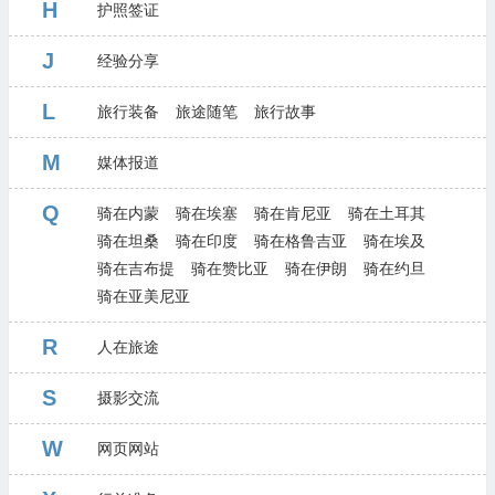
H
护照签证
J
经验分享
L
旅行装备
旅途随笔
旅行故事
M
媒体报道
Q
骑在内蒙
骑在埃塞
骑在肯尼亚
骑在土耳其
骑在坦桑
骑在印度
骑在格鲁吉亚
骑在埃及
骑在吉布提
骑在赞比亚
骑在伊朗
骑在约旦
骑在亚美尼亚
R
人在旅途
S
摄影交流
W
网页网站