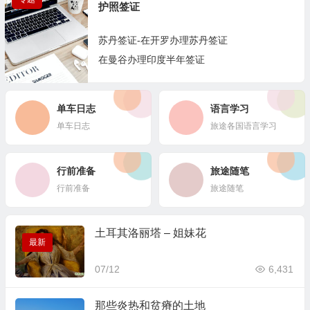
2篇
护照签证
苏丹签证-在开罗办理苏丹签证
在曼谷办理印度半年签证
2篇
单车日志
语言学习
单车日志
旅途各国语言学习
行前准备
旅途随笔
行前准备
旅途随笔
土耳其洛丽塔 – 姐妹花
最新
07/12
6,431
那些炎热和贫瘠的土地